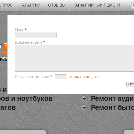
ОПРОС
ГАРАНТИИ
ОТЗЫВЫ
ГАРАНТИЙНЫЙ РЕМОНТ
Имя
*
Комментарий
*
Результат числом
*
ноль плюс два
 и планшетов
Ремонт теле
ов и ноутбуков
Ремонт ауди
атов
Ремонт быто