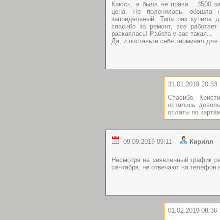
Каюсь, я была не права... 3500 з
цена. Не поленилась, обошла 
запредельный. Типа раз купила д
спасибо за ремонт, все работает
раскаялась! Работа у вас такая...
Да, и поставьте себе терминал для 
31.01.2019 20:33
Спасибо, Крист
остались довол
оплаты по картам
09.09.2018 09:11
Кирил
Несмотря на заявленный график ра
сентября, не отвечают на телефон 
01.02.2019 08:36