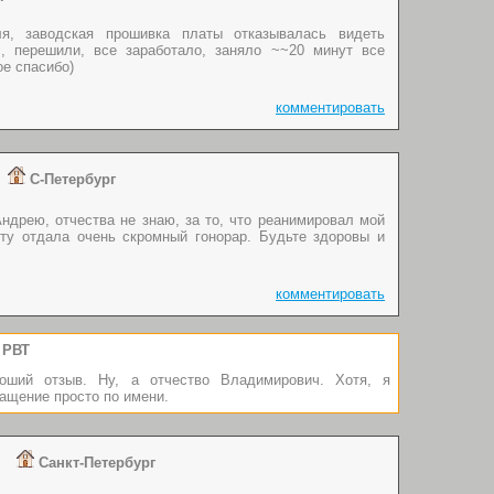
я, заводская прошивка платы отказывалась видеть
, перешили, все заработало, заняло ~~20 минут все
ое спасибо)
комментировать
а
С-Петербург
ндрею, отчества не знаю, за то, что реанимировал мой
боту отдала очень скромный гонорар. Будьте здоровы и
комментировать
РВТ
оший отзыв. Ну, а отчество Владимирович. Хотя, я
ащение просто по имени.
на
Санкт-Петербург