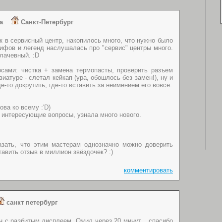
ина
Санкт-Петербург
к в сервисный центр, накопилось много, что нужно было
мифов и легенд наслушалась про "сервис" центры много.
лачевный. :D
ами: чистка + замена термопасты, проверить разъем
иатуре - слетал кейкап (ура, обошлось без замен!), ну и
е-то докрутить, где-то вставить за неимением его вовсе.
ова ко всему :'D)
е интересующие вопросы, узнала много нового.
зать, что этим мастерам однозначно можно доверить
тавить отзыв в миллион звёздочек? :)
комментировать
санкт петербург
н с разбитым дисплеем. Ожил через 20 минут....спасибо