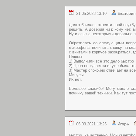
21.05.2023 13:10
Екатер
Долго боялась отнести свой ноутбу
решить. А доверия ни к кому нет, 
Ну и опыт с некоторыми довольно п
Обратилась со следующими вопрос
микрофона, починить кнопку на клав
с винтами в корпусе разобраться, гд
Плюсы:
1) Выполнили всё это дело быстро
2) Цена не кусается (я уже была гот
3) Мастер спокойно отвечает на вс
Минусы:
Их нет.
Большое спасибо! Могу смело ска
починку вашей техники. Как тут пос
06.03.2021 13:25
Игорь
быстро. качественно. Мой смартфо