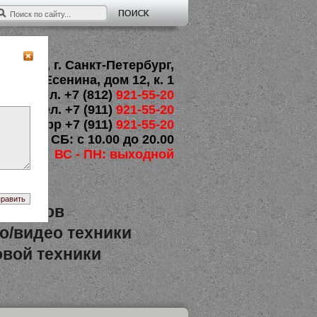
195257, г. Санкт-Петербург,
ул.Есенина, дом 12, к. 1
тел. +7 (812)
921-55-20
тел. +7 (911)
921-55-20
WhatsApp +7 (911)
921-55-20
ВТ - СБ: с 10.00 до 20.00
ВС - ПН: выходной
визоров
о/видео техники
вой техники