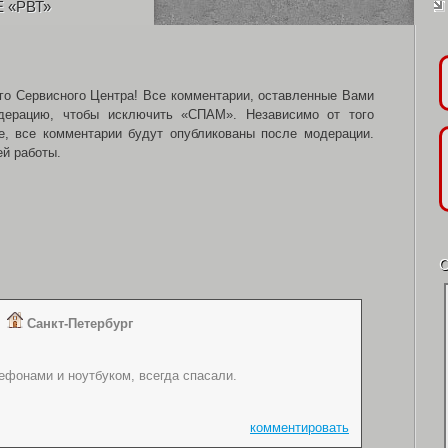
 «РВТ»
го Сервисного Центра! Все комментарии, оставленные Вами
одерацию, чтобы исключить «СПАМ». Независимо от того
е, все комментарии будут опубликованы после модерации.
ей работы.
а
Санкт-Петербург
ефонами и ноутбуком, всегда спасали.
комментировать