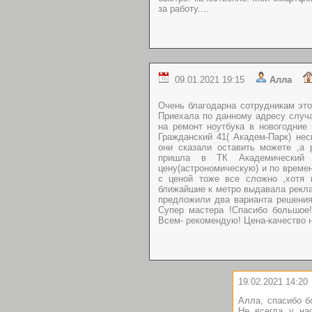
за работу....
09.01.2021 19:15
Алла
Очень благодарна сотрудникам это
Приехала по данному адресу случа
на ремонт ноутбука в новогодние
Гражданский 41( Академ-Парк) нес
они сказали оставить можете ,а 
пришла в ТК Академический 
цену(астрономическую) и по времен
с ценой тоже все сложно ,хотя
ближайшие к метро выдавала рекла
предложили два варианта решения 
Супер мастера !Спасибо большое!
Всем- рекомендую! Цена-качество 
19.02.2021 14:20
Алла, спасибо б
Не всегда у на