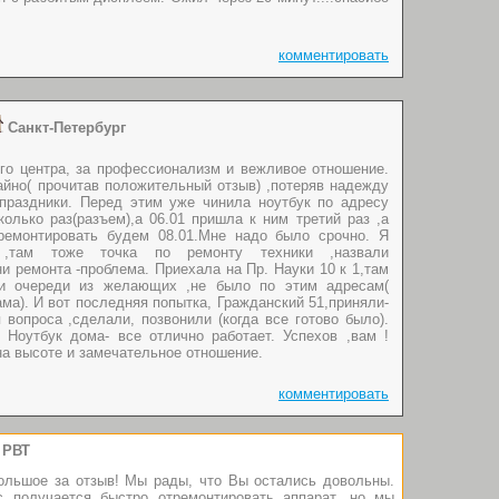
комментировать
Санкт-Петербург
го центра, за профессионализм и вежливое отношение.
йно( прочитав положительный отзыв) ,потеряв надежду
 праздники. Перед этим уже чинила ноутбук по адресу
колько раз(разъем),а 06.01 пришла к ним третий раз ,а
ремонтировать будем 08.01.Мне надо было срочно. Я
,там тоже точка по ремонту техники ,назвали
и ремонта -проблема. Приехала на Пр. Науки 10 к 1,там
 и очереди из желающих ,не было по этим адресам(
ма). И вот последняя попытка, Гражданский 51,приняли-
вопроса ,сделали, позвонили (когда все готово было).
 Ноутбук дома- все отлично работает. Успехов ,вам !
на высоте и замечательное отношение.
комментировать
РВТ
ольшое за отзыв! Мы рады, что Вы остались довольны.
с получается быстро отремонтировать аппарат, но мы